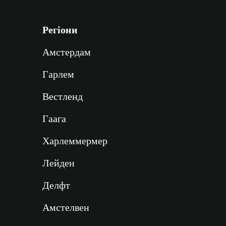
Регіони
Амстердам
Гарлем
Вестленд
Гаага
Харлеммермер
Лейден
Делфт
Амстелвен