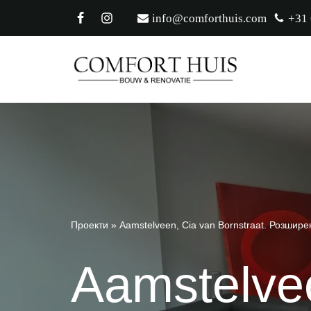
info@comforthuis.com
+31
Перейти
до
вмісту
РЕМОНТ
ПЕРЕПЛАНУВАННЯ
ФАСАДНІ РАМИ
САНТЕХНІК
Проекти
»
Aamstelveen, Cia van Bornstraat. Розшир
ЕЛЕКТРИКА
Aamstelvee
ОШТУКАТУРЮВАННЯ
МАЛЮВАТИ