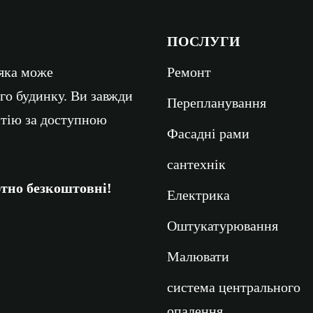
ПОСЛУГИ
 яка може
Ремонт
го будинку. Ви завжди
Перепланування
антію за доступною
Фасадні рами
сантехнік
ютно безкоштовні!
Електрика
Оштукатурювання
Малювати
система центрального
опалення