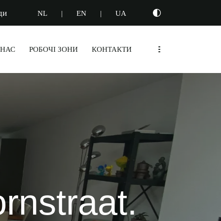
ди
NL
|
EN
|
UA
 НАС
РОБОЧІ ЗОНИ
КОНТАКТИ
rnstraat.