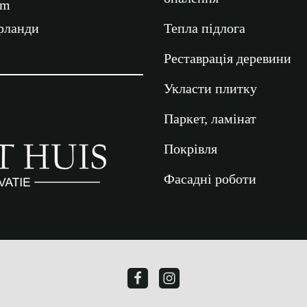
om
ерланди
Тепла підлога
Реставрація деревини
Укласти плитку
Паркет, ламінат
Покрівля
Фасадні роботи